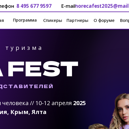
лефон
8 495 677 9597
E-mail
horecafest2025@mail
Программа
ая
Спикеры
Партнеры
О форуме
Воп
о туризма
 FEST
ЕДСТАВИТЕЛЕЙ
человека // 10-12 апреля
2025
ия, Крым, Ялта